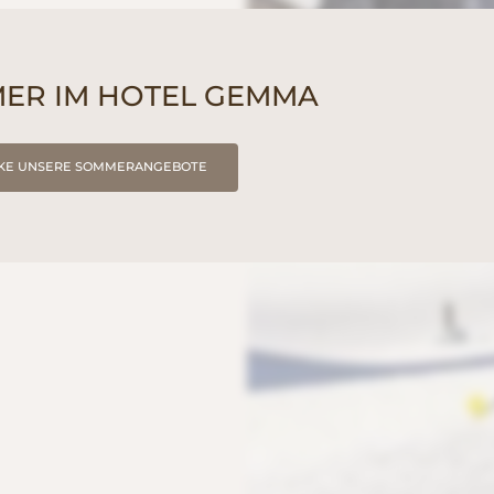
ER IM HOTEL GEMMA
KE UNSERE SOMMERANGEBOTE